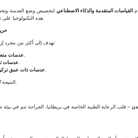
 نستخدم
القياسات المتقدمة والذكاء الاصطناعي
لتخصيص وضع العدسة وتخطيط
هذه التكنولوجيا على تقليل الأخطاء وتحسين النتائج البصرية بشكل واضح.
حرية
نهدف إلى أكثر من مجرد إزالة الساد – نرغب في تحسين رؤيتك بالكامل. نقدم:
للرؤية القريبة والمتوسطة والبعيدة.
عدسات متعدد
للمرضى الذين يعانون من الاستجماتيزم.
عدسات ت
لرؤية سلسة على جميع المسافات.
عدسات ذات عمق تركي
النتيجة؟ رؤية أوضح واستغناء تام أو شبه تام عن النظارات.
Harley ، لندن
– قلب الرعاية الطبية الخاصة في بريطانيا. الجراحة تتم في بيئة ط