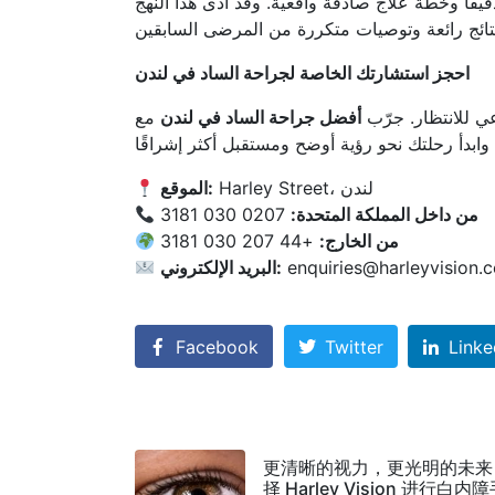
يقاً وخطة علاج صادقة واقعية. وقد أدى هذا النهج
احجز استشارتك الخاصة لجراحة الساد في لندن
اعي للانتظار. جرّب
أفضل جراحة الساد في لندن
مع Harley Vision.
Harley Street، لندن
الموقع:
من داخل المملكة المتحدة:
0207 030 3181
من الخارج:
+44 207 030 3181
enquiries@harleyvision.
البريد الإلكتروني:
Facebook
Twitter
Linke
更清晰的视力，更光明的未来
择 Harley Vision 进行白