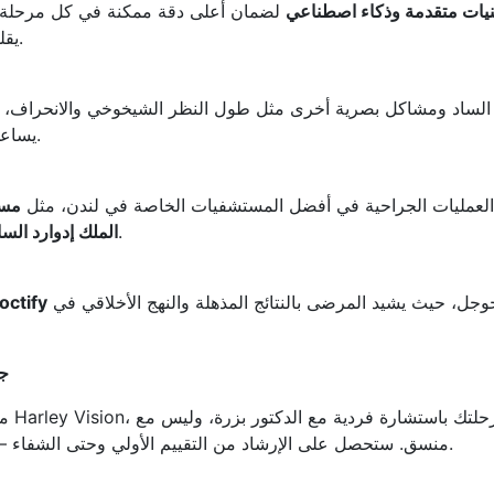
نيات متقدمة وذكاء اصطناعي
لضمان أعلى دقة ممكنة في كل مرحلة 
يقلل من المخاطر ويزيد من وضوح الرؤية بعد العملية.
بعد العملية.
يساع
العمليات الجراحية في أفضل المستشفيات الخاصة في لندن، مثل
مست
، ما يوفر بيئة آمنة وفاخرة لإجراء جراحة العيون.
الملك إدوارد السا
وجوجل، حيث يشيد المرضى بالنتائج المذهلة والنهج الأخلاقي في
octify
جر
من 
منسق. ستحصل على الإرشاد من التقييم الأولي وحتى الشفاء – مستوى نادر من الاستمرارية يقدّره المرضى كثيرًا.