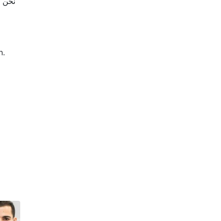
نحن ل