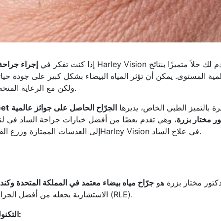
إذا كنت تفكر في
إجراء جراحة 
مية المستوى. يمكن أن تؤثر المياه البيضاء بشكل كبير على جودة حي
ولكن مع الرعاية المتخصصة والتكنولوجيا المتقدمة، يمكنك استعادة بصرك.
رة بالتميز الطبي الخاص، يديرها
الجرّاح الحاصل على جوائز عالمية
eet
ور مختار بزرة
، وهي تقدم بعضًا من أفضل خيارات جراحة الساد في لن
إلى العدسات الممتازة وزرع القيم الأخلاقية في الرعاية، إليك لماذا يثق المرضى بـHarley Vision في علاج الساد.
دكتور مختار بزرة هو
جرّاح مياه بيضاء معتمد في المملكة المتحدة وكندا 
الاستشارية يجعله من أفضل الجراحين في جراحة الساد واستبدال العدسة الانكسارية (RLE).
التكنولوجيا المتقدمة والتخطيط عبر الذكاء الاصطناعي: