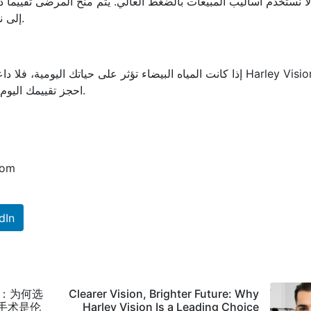
ا نستخدم أساليب المبيعات بالضغط العالي. يتم منح المرضى تقييماً دق
إلى نتائج رائعة وتوصيات متكررة من المرضى السابقين.
إذا كانت المياه البيضاء تؤثر على حياتك اليومية، فلا د
احجز تقييمك اليوم وابدأ رحلتك نحو رؤية أوضح ومستقبل أكثر إشراقًا.
com
dIn
：为何选
Clearer Vision, Brighter Future: Why
内障手术是伦
Harley Vision Is a Leading Choice