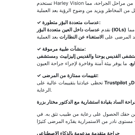
من مراحل الجراحة، مما
تستخدم Harley Vision
عدسات متعددة البؤر متطورة:
✓
تعالج الساد ومشاكل بصرية أخرى مثل طول النظر الشيخوخي والانحراف، مما
عدسات داخل العين متعددة البؤر (IOLs)
نقدم
د المرضى على
الاستغناء عن النظارات
منشآت طبية مرموقة:
✓
شفى القديس يوحنا والقديس إليزابيث
و
مستشفى
بع
تقييمات ممتازة من المرضى:
✓
D
و
Trustpilot
تحظى عيادتنا بتقييمات عالية على
الرعاية.
احة الساد بقيادة استشارية مع الدكتور مختار بزرة
حقك الحصول على رعاية من طبيب تثق به. في Harley Vision، تبدأ رحلتك باستشارة فردية مع الدكتور بزرة، وليس مع
جراحة متقدمة مدعومة بالذكاء الاصطناعي