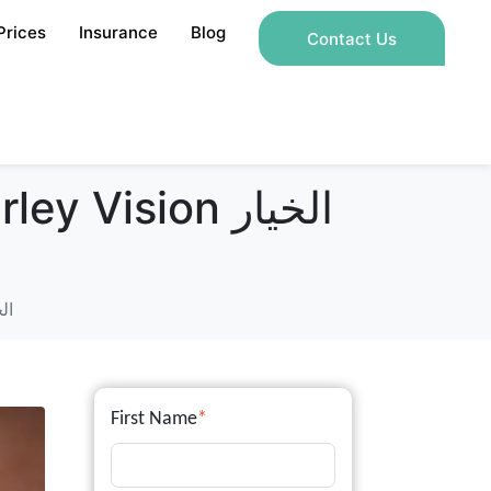
Prices
Insurance
Blog
Contact Us
رؤية 
First Name
*