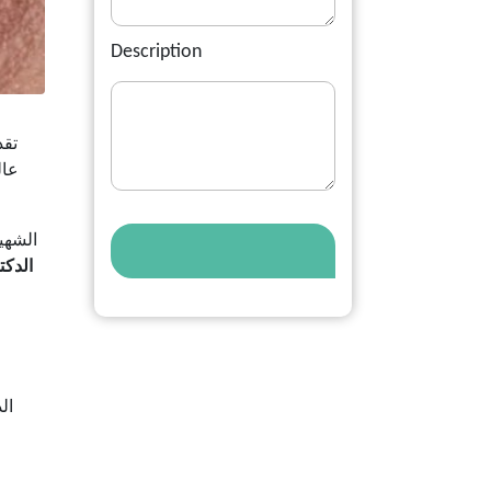
Description
عال
الشهي
الدكت
ال